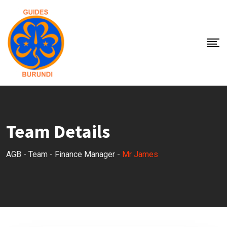
Skip
to
content
Team Details
AGB
-
Team
-
Finance Manager
-
Mr James