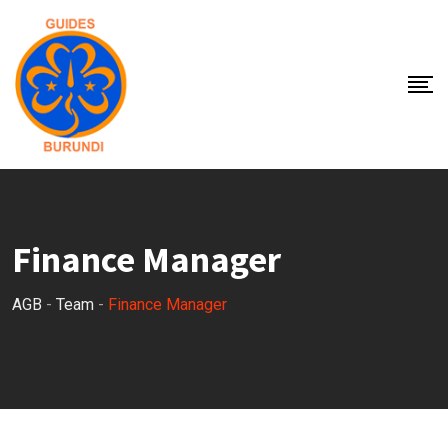
Skip
to
content
Finance Manager
AGB
-
Team
-
Finance Manager