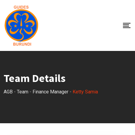
Skip
to
content
Team Details
AGB
-
Team
-
Finance Manager
-
Ketty Samia