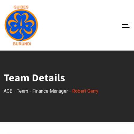
Skip
to
content
Team Details
AGB
-
Team
-
Finance Manager
-
Robert Gerry